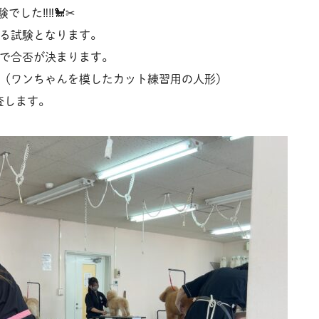
でした‼‼🐩✂
なる試験となります。
果で合否が決まります。
ー（ワンちゃんを模したカット練習用の人形）
査します。