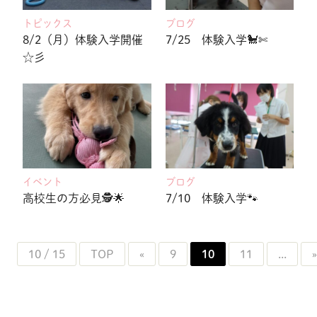
トピックス
ブログ
8/2（月）体験入学開催
7/25 体験入学🐩✄
☆彡
イベント
ブログ
高校生の方必見🕵🌟
7/10 体験入学🐾
10 / 15
TOP
«
9
10
11
...